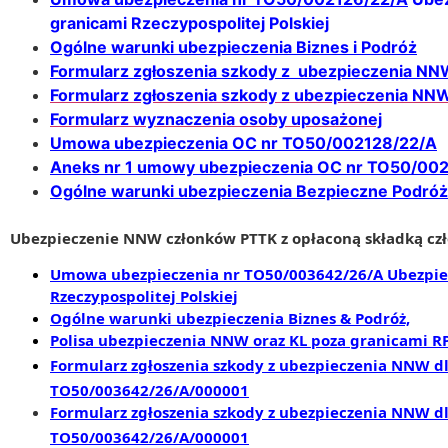
granicami Rzeczypospolitej Polskiej
Ogólne warunki ubezpieczenia Biznes i Podróż
Formularz zgłoszenia szkody z ubezpieczenia NN
Formularz zgłoszenia szkody z ubezpieczenia NNW
Formularz wyznaczenia osoby uposażonej
Umowa ubezpieczenia OC nr TO50/002128/22/A
Aneks nr 1 umowy ubezpieczenia OC nr TO50/00
Ogólne warunki ubezpieczenia Bezpieczne Podróż
Ubezpieczenie NNW członków PTTK z opłaconą składką czł
Umowa ubezpieczenia nr TO50/003642/26/A Ubezpiec
Rzeczypospolitej Polskiej
Ogólne warunki ubezpieczenia Biznes & Podróż,
P
olis
a ubezpieczenia NNW oraz KL poza granicami R
Formularz zgłoszenia szkody z ubezpieczenia NNW dl
TO50/00
3642
/2
6
/A/00000
1
Formularz zgłoszenia szkody z ubezpieczenia NNW dl
TO50/00
3642
/2
6
/A/00000
1