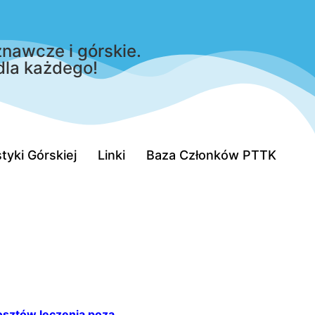
nawcze i górskie.
dla każdego!
tyki Górskiej
Linki
Baza Członków PTTK
sztów leczenia poza