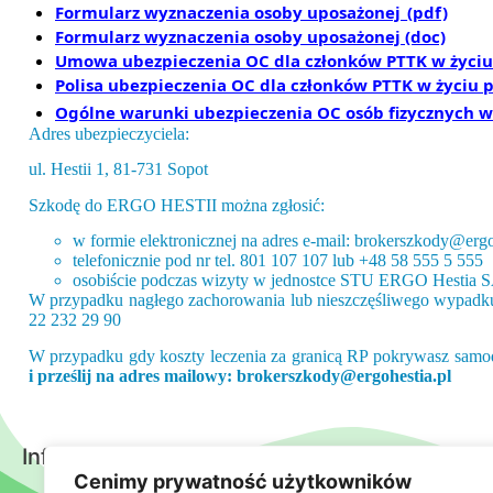
Formularz wyznaczenia osoby uposażonej_(pdf)
Formularz wyznaczenia osoby uposażonej (doc)
Umowa ubezpieczenia OC dla członków PTTK w życi
P
olis
a ubezpieczenia OC dla członków PTTK w życiu
Ogólne warunki ubezpieczenia OC osób fizycznych 
Adres ubezpieczyciela:
ul. Hestii 1, 81-731 Sopot
Szkodę do ERGO HESTII można zgłosić:
w formie elektronicznej na adres e-mail: brokerszkody@ergo
telefonicznie pod nr tel. 801 107 107 lub +48 58 555 5 555
osobiście podczas wizyty w jednostce STU ERGO Hestia 
W przypadku nagłego zachorowania lub nieszczęśliwego wypadku 
22 232 29 90
W przypadku gdy koszty leczenia za granicą RP pokrywasz samod
i prześlij na adres mailowy:
brokerszkody@ergohestia.pl
Informacje i dokumenty
Cenimy prywatność użytkowników