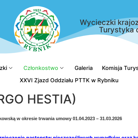
Wycieczki krajoz
Turystyka 
zki
Członkostwo
Galeria
Komisja Turys
XXVI Zjazd Oddziału PTTK w Rybniku
ERGO HESTIA)
owską w okresie trwania umowy 01.04.2023 – 31.03.2026
pieczenie następstw nieszczęśliwych wypadków oraz ko