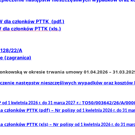
W dla członków PTTK (pdf.)
 dla członków PTTK (xls.)
2128/22/A
e (zagranica)
onkowską w okresie trwania umowy 01.04.2026 – 31.03.202
zenie następstw nieszczęśliwych wypadków oraz kosztów l
P
r.: TO50/00
3642
/2
6
/A/000
od 1 kwietnia 202
6
r. do 31 marca 202
7
a członków PTTK (pdf)
– Nr polisy
od 1 kwietnia 202
6
r. do 31 ma
a członków PTTK (xls)
– Nr polisy
od 1 kwietnia 202
6
r. do 31 mar