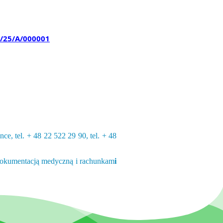
/2
5
/A/00000
1
 tel. + 48 22 522 29 90, tel. + 48
 dokumentacją medyczną i rachunkam
i