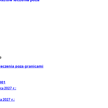
9
eczenia poza granicami
00
1
r.:
rca 202
7
r.:
ca 202
7