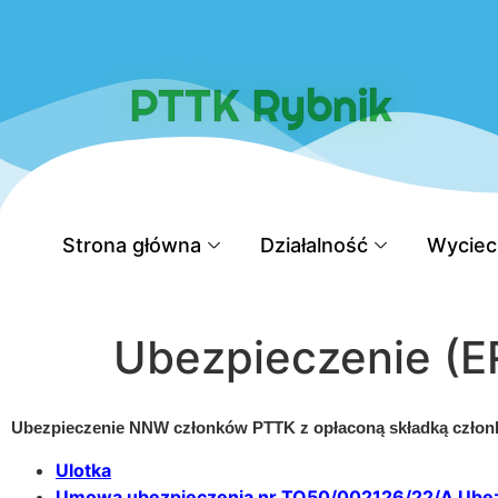
do
treści
PTTK Rybnik
Strona główna
Działalność
Wyciec
Ubezpieczenie (
Ubezpieczenie NNW członków PTTK z opłaconą składką członk
Ulotka
Umowa ubezpieczenia nr TO50/002126/22/A
Ubez