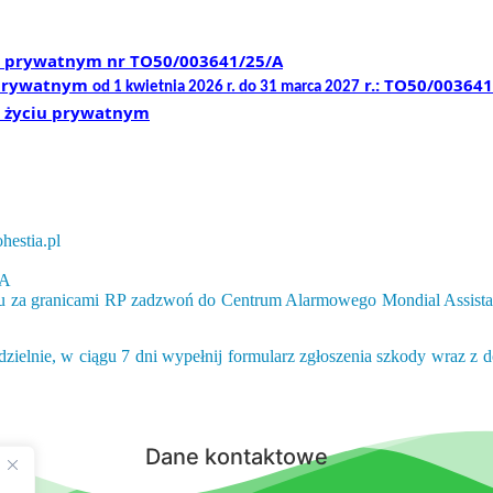
u prywatnym nr
TO50/00
3641
/2
5
/A
 prywatnym
r.: TO50/00
3641
od 1 kwietnia 202
6
r. do 31 marca 202
7
w życiu prywatnym
hestia.pl
SA
za granicami RP zadzwoń do Centrum Alarmowego Mondial Assistance,
zielnie, w ciągu 7 dni wypełnij formularz zgłoszenia szkody wraz z
Dane kontaktowe