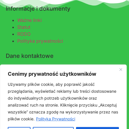
Informacje i dokumenty
Ważne linki
Statut
RODO
Polityka prywatności
Dane kontaktowe
PTTK Oddział w Rybniku
Cenimy prywatność użytkowników
Adres:
ul. Józefa Piłsudskiego 4, 44-200 Rybnik
Email:
biuro@rybnik.pttk.pl
Używamy plików cookie, aby poprawić jakość
Telefon:
32 422 36 53
przeglądania, wyświetlać reklamy lub treści dostosowane
Komórka:
601 468 914
do indywidualnych potrzeb użytkowników oraz
NIP:
642-000-46-92
|
REGON:
271505632
analizować ruch na stronie. Kliknięcie przycisku „Akceptuj
Konto:
44 1090 1766 0000 0001 1922 7209
wszystkie” oznacza zgodę na wykorzystywanie przez nas
plików cookie.
Polityka Prywatności
Facebook